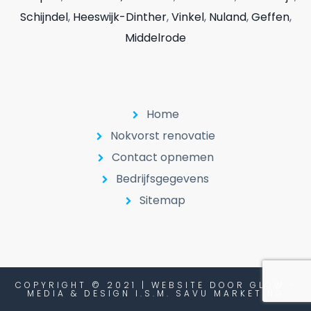
Schijndel
,
Heeswijk-Dinther
,
Vinkel
,
Nuland
,
Geffen
,
Middelrode
Home
Nokvorst renovatie
Contact opnemen
Bedrijfsgegevens
Sitemap
COPYRIGHT © 2021 | WEBSITE DOOR GLOW -
MEDIA & DESIGN I.S.M. SAVU MARKETING