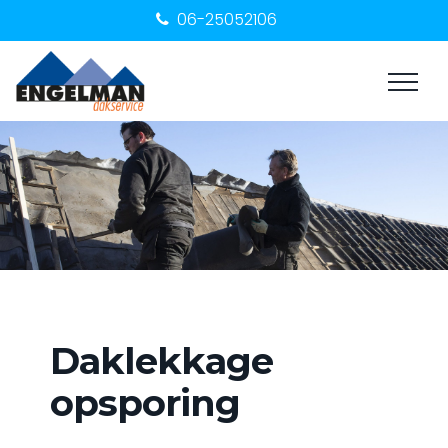
06-25052106
Daklekkage
opsporing