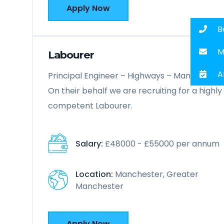
Apply Now
B
Ma
Labourer
A
Principal Engineer – Highways – Manchester.
On their behalf we are recruiting for a highly
competent Labourer.
Salary:
£48000 - £55000 per annum
Location:
Manchester, Greater
Manchester
Apply Now